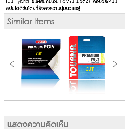
เป็น Hybrid (ขึ้นผสมกับเอ็น Poly ในแนวตั้ง) เพื่อช่วยให้ปั่น
สปินได้ดีขึ้นโดยที่ยังคงความนุ่มนวลอยู่
Similar Items
แสดงความคิดเห็น