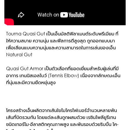
Tourna Quasi Gut เป็นเอ็นมัลติฟิลาเมนต์ระดับพรีเมียม ที่
ให้ความสบาย ความนุ่ม และฟีลการตีสูงสุด ถูกออกแบบมา
เพื่อเลียนแบบความนุ่มและความสามารถในการเล่นของเอ็น
Natural Gut
Quasi Gut Armor เป็นตัวเลือกที่ยอดเยี่ยมสำหรับผู้เล่นที่มี
อาการ เทนนิสเอลโบว์ (Tennis Elbow) เนื่องจากลักษณะเอ็น
ที่นุ่มและมีความยืดหยุ่นสูง
โครงสร้างเอ็นผลิตจากเส้นใยไมโครไฟเบอร์จำนวนหลายพัน
เส้นที่บิดรวมกัน โดยแต่ละเส้นถูกผสมด้วย เรซินโพลียูรีเทน
ชนิดเทอร์โม-อีลาสติกคุณภาพสูง และพันรอบด้วยริบบิ้น โค-