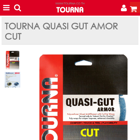
TOURNA QUASI GUT AMOR
CUT