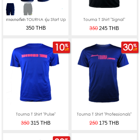
กางเกงกีฬา TOURNA รุ่น Start Up
Tourna T Shirt "Signal"
350
350 THB
245
THB
10
30
%
%
off
off
Tourna T Shirt "Pulse"
Tourna T Shirt "Professionals"
350
250
315
THB
175
THB