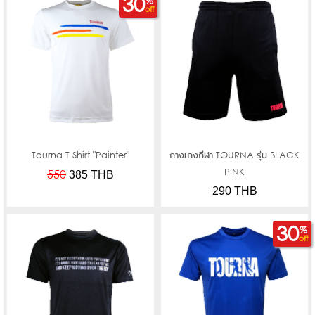
30
%
off
Tourna T Shirt "Painter"
กางเกงกีฬา TOURNA รุ่น BLACK
PINK
550
385
THB
290 THB
30
%
off