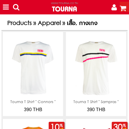
Products » Apparel » เสื้อ, กางเกง
Tourna T Shirt " Connors "
Tourna T Shirt " Sampras "
390 THB
390 THB
10
30
%
%