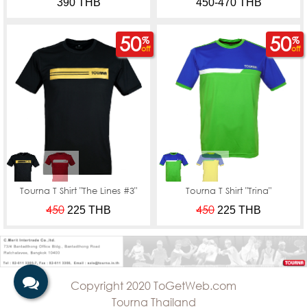
390 THB
450-470 THB
50
50
%
%
off
off
Tourna T Shirt "The Lines #3"
Tourna T Shirt "Trina"
450
450
225
THB
225
THB
Copyright 2020 ToGetWeb.com
Tourna Thailand