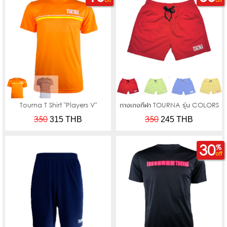
off
off
Tourna T Shirt "Players V"
กางเกงกีฬา TOURNA รุ่น COLORS
350
350
315
THB
245
THB
30
%
off