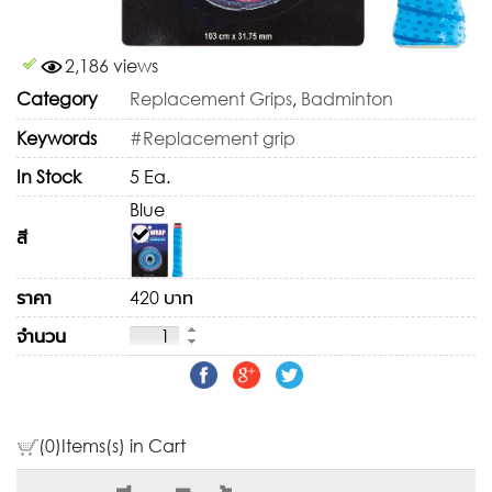
2,186 views
Category
Replacement Grips
,
Badminton
Keywords
#Replacement grip
In Stock
5 Ea.
Blue
สี
ราคา
420 บาท
จำนวน
(0)Items(s) in Cart