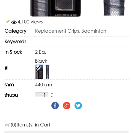
4,100 views
Category
Replacement Grips
,
Badminton
Keywords
In Stock
2 Ea.
Black
สี
ราคา
440 บาท
จำนวน
(0)Items(s) in Cart