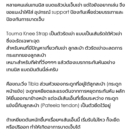
หลายคนเล่นเทนนิส แบดแล้วบ่นเจ็บเข่า แต่ใจยังอยากเล่น จึง
ขอแนะนำให้ใส่ อุปกรณ์ support ป้องกันเพื่อช่วยบรรเทาและ
ป้องกันการบาดเจ็บ
Tourna Knee Strap เป็นตัวรัดเข่า แบบเป็นเส้นรัดใต้หัวเข่า
ซึ่งจะรัดเฉพาะจุด
สำหรับคนที่มีปัญหาเกี่ยวกับเข่า ลูกสะบ้า ตัวรัดเข่าจะะลดการ
กระแทกของลูกสะบ้า
เหมาะสำหรับกีฬาที่วิ่งๆๆๆ แล้วต้องเบรกกระทันหันอย่าง
เทนนิส แบดมินตันนี่ล่ะครับ
คือขณะวิ่ง Tibia ส่วนหัวของกระดูกที่อยู่ใต้ลูกสะบ้า (กระดูก
หน้าแข้ง) จะถูกเหยียดและแรงดันจากการหยุดกระทันหัน ผลัก
ให้ยื่นออกมาข้างหน้า แต่จะมีเส้นเอ็นที่เชื่อมระหว่าง กระดูก
แข้งนี้กับลูกสะบ้า (Pateela tendon) เป็นตัวยึดไว้อยู่
ถ้าเหยียดดันหนักขึ้นๆเรื่อยๆเส้นเอ็นนี้ เริ่มรับไม่ไหว ก็จะยืด
หรือปริออก ทำให้เกิดอาการบาดเจ็บได้