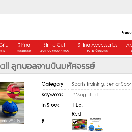
Produ
Grip
String
String Cut
String Accessories
Ac
ปเดิม
เอ็นเทนนิส
เอ็นเทนนิสแบบตัดแบ่ง
อุปกรณ์เสริมเอ็น
ll ลูกบอลจานบินมหัศจรรย์
Category
Sports Training
,
Senior Spor
Keywords
#Magicball
In Stock
1 Ea.
Red
สี