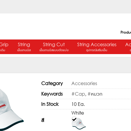
Produ
Grip
String
String Cut
String Accessories
Ac
ปเดิม
เอ็นเทนนิส
เอ็นเทนนิสแบบตัดแบ่ง
อุปกรณ์เสริมเอ็น
Category
Accessories
Keywords
#Cap
,
#หมวก
In Stock
10 Ea.
White
สี