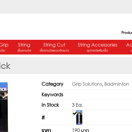
Produ
Grip
String
String Cut
String Accessories
Ac
ปเดิม
เอ็นเทนนิส
เอ็นเทนนิสแบบตัดแบ่ง
อุปกรณ์เสริมเอ็น
ick
Category
Grip Solutions
,
Badminton
Keywords
In Stock
3 Ea.
สี
ราคา
190 บาท