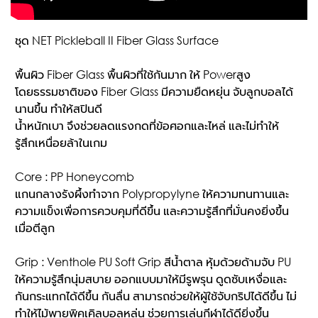
ชุด NET Pickleball II Fiber Glass Surface
พื้นผิว Fiber Glass พื้นผิวที่ใช้กันมาก ให้ Powerสูง
โดยธรรมชาติของ Fiber Glass มีความยืดหยุ่น จับลูกบอลได้
นานขึ้น ทำให้สปินดี
น้ำหนักเบา จึงช่วยลดแรงกดที่ข้อศอกและไหล่ และไม่ทำให้
รู้สึกเหนื่อยล้าในเกม
Core : PP Honeycomb
แกนกลางรังผึ้งทำจาก Polypropylyne ให้ความทนทานและ
ความแข็งเพื่อการควบคุมที่ดีขึ้น และความรู้สึกที่มั่นคงยิ่งขึ้น
เมื่อตีลูก
Grip : Venthole PU Soft Grip สีน้ำตาล หุ้มด้วยด้ามจับ PU
ให้ความรู้สึกนุ่มสบาย ออกแบบมาให้มีรูพรุน ดูดซับเหงื่อและ
กันกระแทกได้ดีขึ้น กันลื่น สามารถช่วยให้ผู้ใช้จับกริปได้ดีขึ้น ไม่
ทำให้ไม้พายพิคเคิลบอลหล่น ช่วยการเล่นกีฬาได้ดียิ่งขึ้น