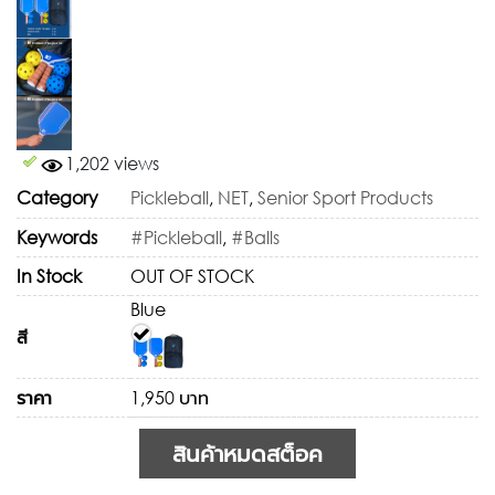
1,202 views
Category
Pickleball
,
NET
,
Senior Sport Products
Keywords
#Pickleball
,
#Balls
In Stock
OUT OF STOCK
Blue
สี
ราคา
1,950 บาท